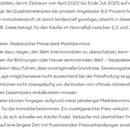
bilien, die im Zeitraum von April 2022 bis Ende Juli 2025 auf
iegt der Quadratmeterpreis bei privaten Angeboten 8,6 Prozent h
Immobilienprofi ist somit tendenziell günstiger, obwohl in dies
llt. Diese beträgt für den Käufer im Normalfall zwischen 2,5 und
eter: Realistischer Preise dank Marktkenntnis
er dazu neigen, den Wert ihrer Immobilen zu überschätzen, kann v
en die Wohnungen oder Häuser sentimentalen Wert – beispielswe
s kann dazu führen, dass unzeitgemäße Grundrisse, Sanierungssta
 Lage möglicherweise nicht ausreichend bei der Preisfindung ein
ntümer nicht zwangsläufig um die Kosten von oftmals notwend
 den Gesamtpreis einkalkulieren müssen.
ieter können hingegen aufgrund meist jahrelanger Marktkenntnis 
t für die Immobilie bestimmen. Ein marktgerechter Preis verkürzt 
da sich schneller ein Käufer findet. Verkäufer mit überhöhten Pr
uf eine längere Zeit mit frustrierenden Preisverhandlungen einste