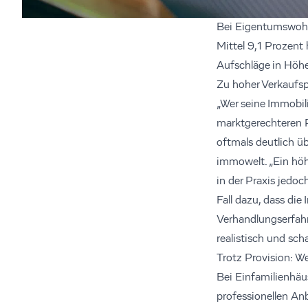
Bei Eigentumswohnu
Mittel 9,1 Prozent 
Aufschläge in Höh
Zu hoher Verkaufsp
„Wer seine Immobili
marktgerechteren Pr
oftmals deutlich ü
immowelt. „Ein höhe
in der Praxis jedo
Fall dazu, dass di
Verhandlungserfahr
realistisch und sch
Trotz Provision: We
Bei Einfamilienhäus
professionellen Anb