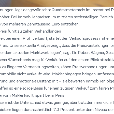
ngen liegt der gewünschte Quadratmeterpreis im Inserat bei Pr
höher. Bei Immobilienpreisen im mittleren sechsstelligen Bereich
e von mehreren Zehntausend Euro entstehen.
reis führt zu zähen Verhandlungen
e über einen Profi verkauft, startet den Verkaufsprozess mit ein
eis. Unsere aktuelle Analyse zeigt, dass die Preisvorstellungen pr
ber dem aktuellen Marktwert liegen“, sagt Dr. Robert Wagner, Ges
rer Wunschpreis mag für Verkäufer auf den ersten Blick attraktiv
ch zu längeren Vermarktungszeiten, zähen Preisverhandlungen u
e Immobilie nicht verkauft wird. Makler hingegen bringen umfasse
ung und emotionale Distanz mit – sie bewerten Immobilien objekt
affen so eine solide Basis für einen zügigen Verkauf zum fairen Pr
r vom Makler kauft, spart beim Preis
ern ist der Unterschied etwas geringer, aber trotzdem merklich: 
ietern liegen durchschnittlich 7,3 Prozent unter dem Niveau der 