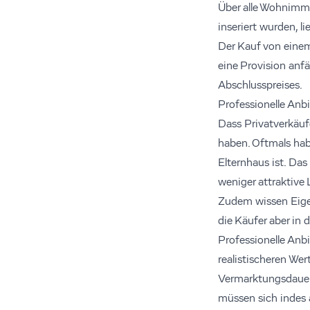
Über alle Wohnimmo
inseriert wurden, l
Der Kauf von einem 
eine Provision anfä
Abschlusspreises.
Professionelle Anbi
Dass Privatverkäuf
haben. Oftmals hab
Elternhaus ist. Da
weniger attraktive
Zudem wissen Eige
die Käufer aber in
Professionelle Anb
realistischeren Wer
Vermarktungsdauer, 
müssen sich indes a