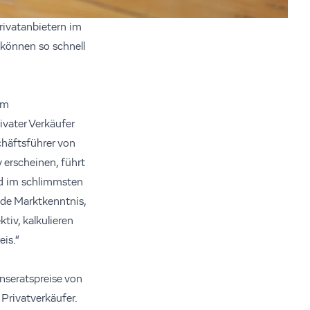
ivatanbietern im
 können so schnell
em
ivater Verkäufer
chäftsführer von
 erscheinen, führt
nd im schlimmsten
nde Marktkenntnis,
iv, kalkulieren
eis.“
Inseratspreise von
Privatverkäufer.