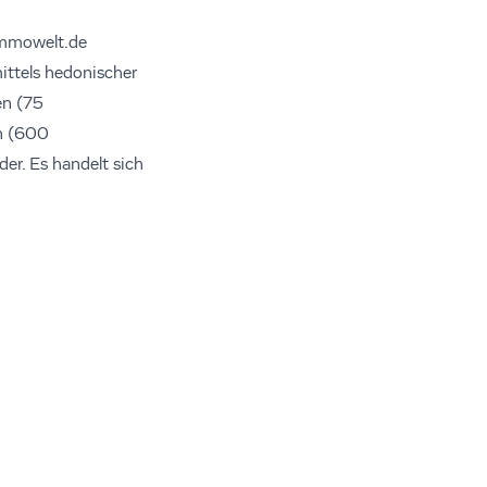
immowelt.de
ittels hedonischer
en (75
n (600
r. Es handelt sich