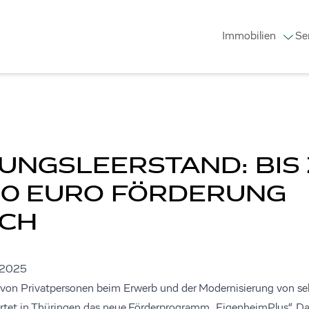
Immobilien
Se
NGSLEERSTAND: BIS 
00 EURO FÖRDERUNG
ICH
.2025
 von Privatpersonen beim Erwerb und der Modernisierung von s
tet in Thüringen das neue Förderprogramm „EigenheimPlus“. D