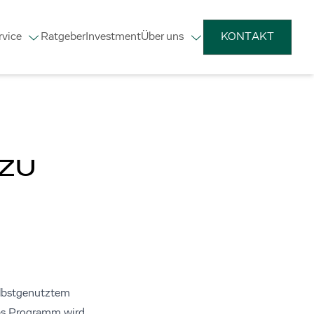
rvice
Ratgeber
Investment
Über uns
KONTAKT
ZU
elbstgenutztem
as Programm wird