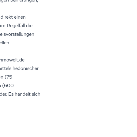
igen Sanierungen,
direkt einen
im Regelfall die
eisvorstellungen
llen.
immowelt.de
ittels hedonischer
en (75
n (600
r. Es handelt sich