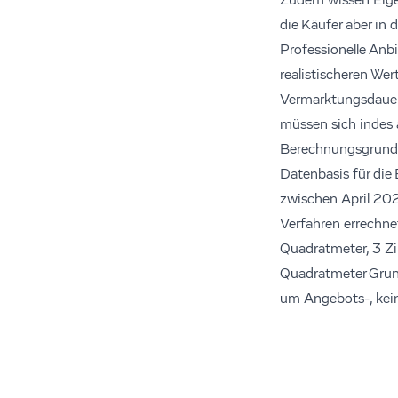
Zudem wissen Eige
die Käufer aber in
Professionelle Anb
realistischeren Wer
Vermarktungsdauer, 
müssen sich indes a
Berechnungsgrund
Datenbasis für die
zwischen April 202
Verfahren errechn
Quadratmeter, 3 Zi
Quadratmeter Grund
um Angebots-, kein