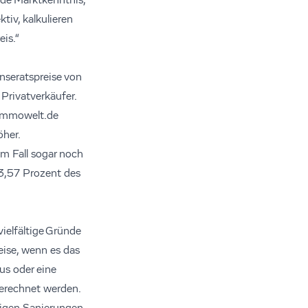
nde Marktkenntnis,
iv, kalkulieren
eis.“
Inseratspreise von
Privatverkäufer.
 immowelt.de
öher.
em Fall sogar noch
 3,57 Prozent des
ielfältige Gründe
ise, wenn es das
us oder eine
gerechnet werden.