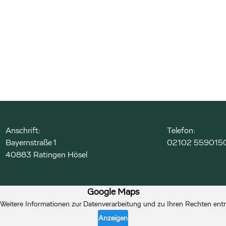
Anschrift:
Telefon:
Bayernstraße 1
02102 559015
40883 Ratingen Hösel