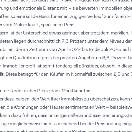
e Immobilie nicht verkauft wird. Makler hingegen bringen umfasse
ung und emotionale Distanz mit – sie bewerten Immobilien objekt
affen so eine solide Basis für einen zügigen Verkauf zum fairen Pr
r vom Makler kauft, spart beim Preis
ern ist der Unterschied etwas geringer, aber trotzdem merklich: 
ietern liegen durchschnittlich 7,3 Prozent unter dem Niveau der 
bilien, die im Zeitraum von April 2022 bis Ende Juli 2025 auf
iegt der Quadratmeterpreis bei privaten Angeboten 8,6 Prozent h
Immobilienprofi ist somit tendenziell günstiger, obwohl in dies
llt. Diese beträgt für den Käufer im Normalfall zwischen 2,5 und
eter: Realistischer Preise dank Marktkenntnis
er dazu neigen, den Wert ihrer Immobilen zu überschätzen, kann v
en die Wohnungen oder Häuser sentimentalen Wert – beispielswe
s kann dazu führen, dass unzeitgemäße Grundrisse, Sanierungssta
 Lage möglicherweise nicht ausreichend bei der Preisfindung ein