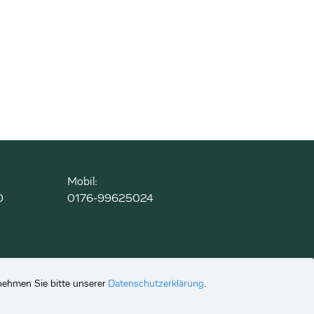
Mobil:
0
0176-99625024