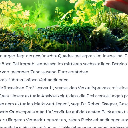
ngen liegt der gewünschte Quadratmeterpreis im Inserat bei Pr
höher. Bei Immobilienpreisen im mittleren sechsstelligen Bereich
e von mehreren Zehntausend Euro entstehen.
reis führt zu zähen Verhandlungen
e über einen Profi verkauft, startet den Verkaufsprozess mit ein
eis. Unsere aktuelle Analyse zeigt, dass die Preisvorstellungen pr
ber dem aktuellen Marktwert liegen“, sagt Dr. Robert Wagner, Ges
rer Wunschpreis mag für Verkäufer auf den ersten Blick attraktiv
ch zu längeren Vermarktungszeiten, zähen Preisverhandlungen u