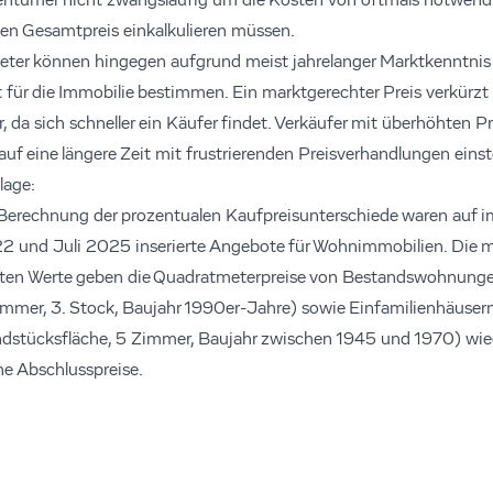
ntümer nicht zwangsläufig um die Kosten von oftmals notwend
 den Gesamtpreis einkalkulieren müssen.
ieter können hingegen aufgrund meist jahrelanger Marktkenntnis 
t für die Immobilie bestimmen. Ein marktgerechter Preis verkürzt 
da sich schneller ein Käufer findet. Verkäufer mit überhöhten Pr
uf eine längere Zeit mit frustrierenden Preisverhandlungen einste
lage:
 Berechnung der prozentualen Kaufpreisunterschiede waren auf 
2 und Juli 2025 inserierte Angebote für Wohnimmobilien. Die m
eten Werte geben die Quadratmeterpreise von Bestandswohnung
mmer, 3. Stock, Baujahr 1990er-Jahre) sowie Einfamilienhäuser
stücksfläche, 5 Zimmer, Baujahr zwischen 1945 und 1970) wiede
e Abschlusspreise.