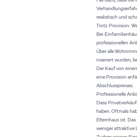
Fall dazu, dass di
Verhandlungserfahr
realistisch und sch
Trotz Provision: We
Bei Einfamilienhäus
professionellen Anb
Über alle Wohnimmo
inseriert wurden, l
Der Kauf von einem 
eine Provision anfä
Abschlusspreises.
Professionelle Anbi
Dass Privatverkäuf
haben. Oftmals hab
Elternhaus ist. Da
weniger attraktive