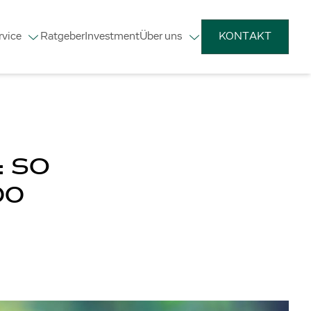
rvice
Ratgeber
Investment
Über uns
KONTAKT
 SO
00