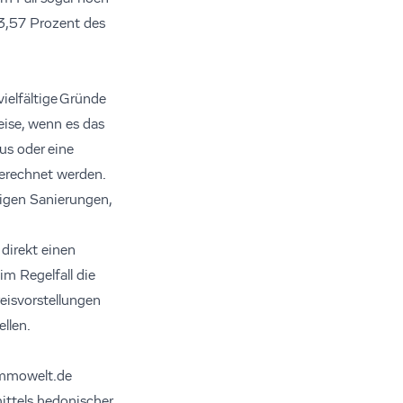
 3,57 Prozent des
ielfältige Gründe
ise, wenn es das
us oder eine
gerechnet werden.
igen Sanierungen,
direkt einen
im Regelfall die
eisvorstellungen
llen.
immowelt.de
ittels hedonischer