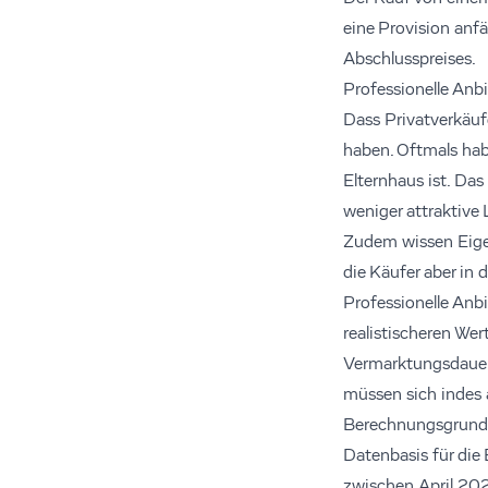
eine Provision anfä
Abschlusspreises.
Professionelle Anbi
Dass Privatverkäuf
haben. Oftmals hab
Elternhaus ist. Da
weniger attraktive
Zudem wissen Eige
die Käufer aber in
Professionelle Anb
realistischeren Wer
Vermarktungsdauer, 
müssen sich indes a
Berechnungsgrund
Datenbasis für die
zwischen April 202