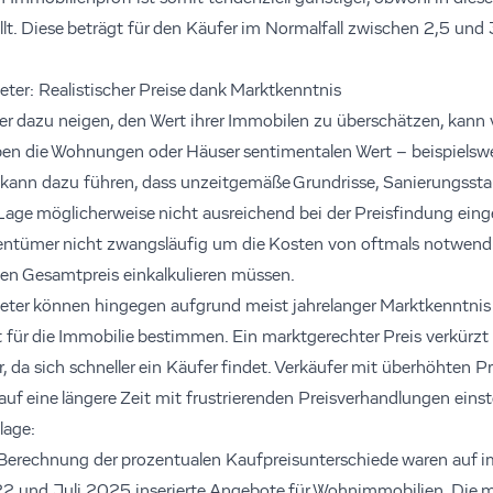
llt. Diese beträgt für den Käufer im Normalfall zwischen 2,5 und
eter: Realistischer Preise dank Marktkenntnis
er dazu neigen, den Wert ihrer Immobilen zu überschätzen, kann v
en die Wohnungen oder Häuser sentimentalen Wert – beispielswe
s kann dazu führen, dass unzeitgemäße Grundrisse, Sanierungssta
 Lage möglicherweise nicht ausreichend bei der Preisfindung ein
ntümer nicht zwangsläufig um die Kosten von oftmals notwend
 den Gesamtpreis einkalkulieren müssen.
ieter können hingegen aufgrund meist jahrelanger Marktkenntnis 
t für die Immobilie bestimmen. Ein marktgerechter Preis verkürzt 
da sich schneller ein Käufer findet. Verkäufer mit überhöhten Pr
uf eine längere Zeit mit frustrierenden Preisverhandlungen einste
lage:
 Berechnung der prozentualen Kaufpreisunterschiede waren auf 
2 und Juli 2025 inserierte Angebote für Wohnimmobilien. Die m