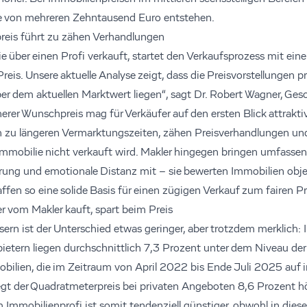
e von mehreren Zehntausend Euro entstehen.
reis führt zu zähen Verhandlungen
e über einen Profi verkauft, startet den Verkaufsprozess mit ein
eis. Unsere aktuelle Analyse zeigt, dass die Preisvorstellungen pr
ber dem aktuellen Marktwert liegen“, sagt Dr. Robert Wagner, Ges
rer Wunschpreis mag für Verkäufer auf den ersten Blick attraktiv
ch zu längeren Vermarktungszeiten, zähen Preisverhandlungen u
e Immobilie nicht verkauft wird. Makler hingegen bringen umfasse
ung und emotionale Distanz mit – sie bewerten Immobilien objekt
affen so eine solide Basis für einen zügigen Verkauf zum fairen Pr
r vom Makler kauft, spart beim Preis
ern ist der Unterschied etwas geringer, aber trotzdem merklich: 
ietern liegen durchschnittlich 7,3 Prozent unter dem Niveau der 
bilien, die im Zeitraum von April 2022 bis Ende Juli 2025 auf
iegt der Quadratmeterpreis bei privaten Angeboten 8,6 Prozent h
Immobilienprofi ist somit tendenziell günstiger, obwohl in dies