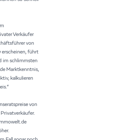
em
ivater Verkäufer
chäftsführer von
 erscheinen, führt
nd im schlimmsten
nde Marktkenntnis,
iv, kalkulieren
eis.“
Inseratspreise von
Privatverkäufer.
 immowelt.de
öher.
em Fall sogar noch