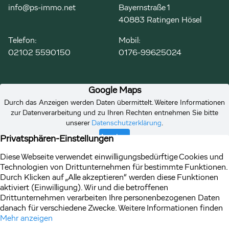
info@ps-immo.net
Bayernstraße 1
40883 Ratingen Hösel
Telefon:
Mobil:
02102 5590150
0176-99625024