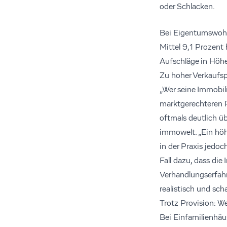
oder Schlacken.
Bei Eigentumswohnu
Mittel 9,1 Prozent 
Aufschläge in Höh
Zu hoher Verkaufsp
„Wer seine Immobili
marktgerechteren Pr
oftmals deutlich ü
immowelt. „Ein höhe
in der Praxis jedo
Fall dazu, dass di
Verhandlungserfahr
realistisch und sch
Trotz Provision: We
Bei Einfamilienhäus