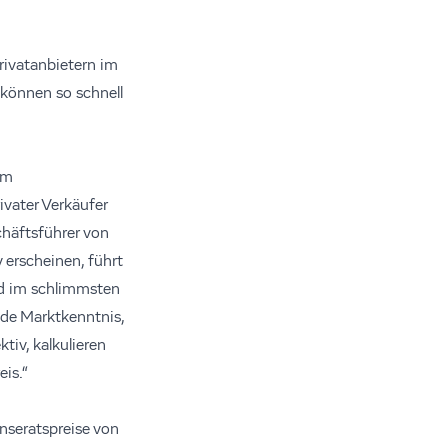
ivatanbietern im
 können so schnell
em
ivater Verkäufer
chäftsführer von
 erscheinen, führt
nd im schlimmsten
nde Marktkenntnis,
iv, kalkulieren
eis.“
Inseratspreise von