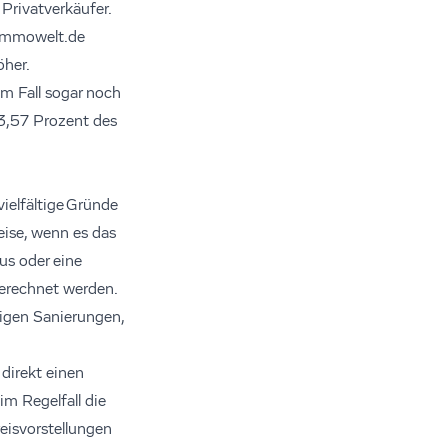
Privatverkäufer.
 immowelt.de
öher.
em Fall sogar noch
 3,57 Prozent des
ielfältige Gründe
ise, wenn es das
us oder eine
gerechnet werden.
igen Sanierungen,
direkt einen
im Regelfall die
eisvorstellungen