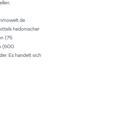
llen.
immowelt.de
ittels hedonischer
en (75
n (600
r. Es handelt sich