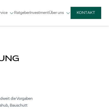
rvice
Ratgeber
Investment
Über uns
KONTAKT
UNG
ndweit die Vorgaben
ushub, Bauschutt