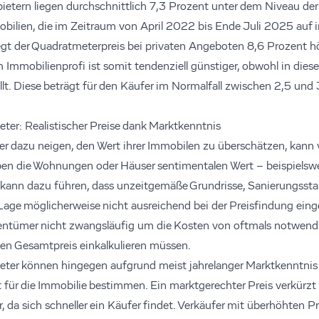
ietern liegen durchschnittlich 7,3 Prozent unter dem Niveau der 
bilien, die im Zeitraum von April 2022 bis Ende Juli 2025 auf
iegt der Quadratmeterpreis bei privaten Angeboten 8,6 Prozent h
Immobilienprofi ist somit tendenziell günstiger, obwohl in dies
llt. Diese beträgt für den Käufer im Normalfall zwischen 2,5 und
eter: Realistischer Preise dank Marktkenntnis
er dazu neigen, den Wert ihrer Immobilen zu überschätzen, kann v
en die Wohnungen oder Häuser sentimentalen Wert – beispielswe
s kann dazu führen, dass unzeitgemäße Grundrisse, Sanierungssta
 Lage möglicherweise nicht ausreichend bei der Preisfindung ein
ntümer nicht zwangsläufig um die Kosten von oftmals notwend
 den Gesamtpreis einkalkulieren müssen.
ieter können hingegen aufgrund meist jahrelanger Marktkenntnis 
t für die Immobilie bestimmen. Ein marktgerechter Preis verkürzt 
da sich schneller ein Käufer findet. Verkäufer mit überhöhten Pr