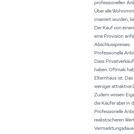
professionellen Anb
Über alle Wohnimmo
inseriert wurden, l
Der Kauf von einem 
eine Provision anfä
Abschlusspreises.
Professionelle Anbi
Dass Privatverkäuf
haben. Oftmals hab
Elternhaus ist. Da
weniger attraktive
Zudem wissen Eige
die Käufer aber in
Professionelle Anb
realistischeren Wer
Vermarktungsdauer, 