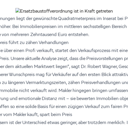
ngen liegt der gewünschte Quadratmeterpreis im Inserat bei Pr
höher. Bei Immobilienpreisen im mittleren sechsstelligen Bereich
e von mehreren Zehntausend Euro entstehen.
reis führt zu zähen Verhandlungen
e über einen Profi verkauft, startet den Verkaufsprozess mit ein
eis. Unsere aktuelle Analyse zeigt, dass die Preisvorstellungen pr
ber dem aktuellen Marktwert liegen“, sagt Dr. Robert Wagner, Ges
rer Wunschpreis mag für Verkäufer auf den ersten Blick attraktiv
ch zu längeren Vermarktungszeiten, zähen Preisverhandlungen u
e Immobilie nicht verkauft wird. Makler hingegen bringen umfasse
ung und emotionale Distanz mit – sie bewerten Immobilien objekt
affen so eine solide Basis für einen zügigen Verkauf zum fairen Pr
r vom Makler kauft, spart beim Preis
ern ist der Unterschied etwas geringer, aber trotzdem merklich: 